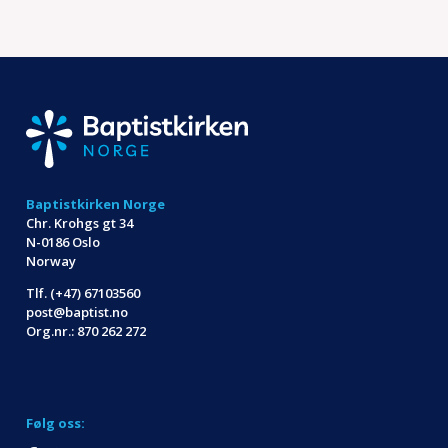
Baptistkirken Norge
Chr. Krohgs gt 34
N-0186 Oslo
Norway
Tlf. (+47) 67103560
post@baptist.no
Org.nr.: 870 262 272
Følg oss: