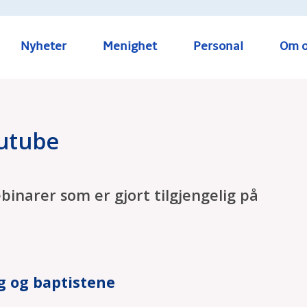
Nyheter
Menighet
Personal
Om o
outube
ebinarer som er gjort tilgjengelig på
g og baptistene