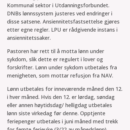
Kommunal sektor i Utdannings­forbundet.
DNBs lønnssystem justeres ved endringer i
disse satsene. Ansiennitetsfastsettelse gjøres
etter egne regler. LPU er rådgivende instans i
ansiennitetssaker.
Pastoren har rett til å motta lønn under
sykdom, slik dette er regulert i lover og
forskrifter. Lønn under sykdom utbetales fra
menigheten, som mottar refusjon fra NAV.
Lønn utbetales for inneværende måned den 12.
i hver måned. Hvis den 12. er lørdag, søndag
eller annen høytidsdag/ helligdag utbetales
lønn siste virkedag før denne. Opptjente
feriepenger utbetales i juni måned med trekk
for femte ferieuke (3/22 av månedslønn).